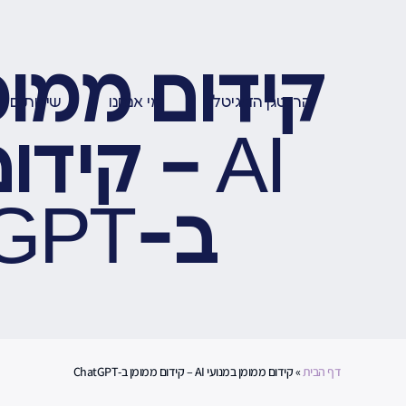
קידום ממומ
הרנטגן הדיגיטלי
מי אנחנו
שירותים
AI – קידום ממומן
ב-ChatGPT
דף הבית
»
קידום ממומן במנועי AI – קידום ממומן ב-ChatGPT