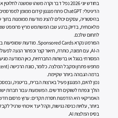
בחודש יוני 2026 נפל דבר וקרה משהו שמשנה לחל
הדיגיטלי: ChatGPT פתח מנגנון קידום ממומן 
בהיסטוריה, עסקים יכולים להציג מודעות ממומנות בתוך 
מלאכותית, בדיוק ברגע שבו המשתמש מריץ פרומפט שו
לתחום שלכם.
הפורמט נקרא Sponsored Cards. מוד
ה-AI, עם תמונה, כותרת, תיאור קצר וכפתור הנעה לפעול
המסורתי בגוגל או ברשתות החברתיות, כאן המודעה מג
ברמה הגבוהה ביותר שקיימת.
נכון להיום, המנגנון פעיל בארצות הברית, בריטניה, ובמספ
הולך ונפתח לשווקים חדשים. המשמעות עבור חברות ישר
האמריקאי היא הזדמנות חסרת תקדים: ערוץ פרסום חדש,
ביותר, עלויות כניסה נגישות, וקהל יעד איכותי שרגיל לק
בסיס המלצות AI.