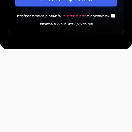
שמרו לי מקום – אני בפנים!
אני מאשר\ת את
מדיניות הפרטיות
של האתר וכן מאשר\ת לקבל מכם
תוכן מקצועי, עדכונים והצעות פרסומיות.
הוובינר
בעולם שבו מנועי חיפוש מתחלפים במנועי
AI
מתקדמים
, חוקי המשחק בקידום האורגני משתנים
בקצב מסחרר. וובינר חדש ובלעדי יחשוף בפניך את
הידע והאסטרטגיות הנדרשות כדי להשיג נראות
במנועים כמו
ChatGPT, Gemini ו-Perplexity
, ולבנות
יתרון תחרותי בעידן שבו ה-AI הוא זה שמחליט אילו
מותגים יבלטו — ואילו ייעלמו.
במהלך הוובינר נצלול לעומק לעקרונות של
AI SEO
,