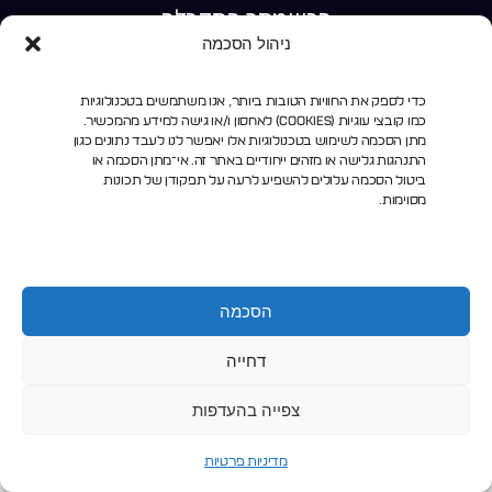
הרשמתך התקבלה
כמעט סיימת!
להשלמת ההרשמה הצטרפו לקבוצת וואצאפ
ניהול הסכמה
(שקטה) לקראת הוובינר
כדי לספק את החוויות הטובות ביותר, אנו משתמשים בטכנולוגיות
הצטרפות לקבוצת וואצאפ
כמו קובצי עוגיות (Cookies) לאחסון ו/או גישה למידע מהמכשיר.
הצטרפות לקבוצת וואצאפ
מתן הסכמה לשימוש בטכנולוגיות אלו יאפשר לנו לעבד נתונים כגון
התנהגות גלישה או מזהים ייחודיים באתר זה. אי־מתן הסכמה או
ביטול הסכמה עלולים להשפיע לרעה על תפקודן של תכונות
מסוימות.
הסכמה
דחייה
צפייה בהעדפות
מדיניות פרטיות